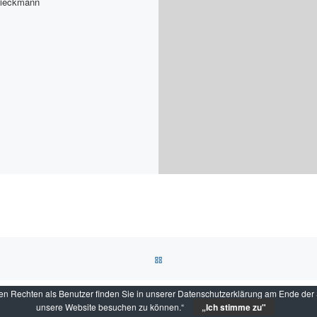
Dieckmann
ZURÜCK ZUR BEITRAGSLISTE
 Rechten als Benutzer finden Sie in unserer Datenschutzerklärung am Ende der Se
© 2026 Sportbootschule Nautilus - All Rights Reserved
unsere Website besuchen zu können.“
„Ich stimme zu"