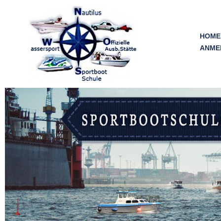
Skip
to
content
HOME
ANME