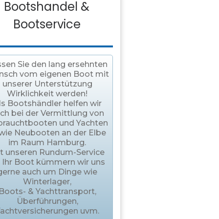
Bootshandel &
Bootservice
sen Sie den lang ersehnten
sch vom eigenen Boot mit
unserer Unterstützung
Wirklichkeit werden!
ls Bootshändler helfen wir
ch bei der Vermittlung von
brauchtbooten und Yachten
wie Neubooten an der Elbe
im Raum Hamburg.
t unseren Rundum-Service
r Ihr Boot kümmern wir uns
gerne auch um Dinge wie
Winterlager,
Boots- & Yachttransport,
Überführungen,
achtversicherungen uvm.