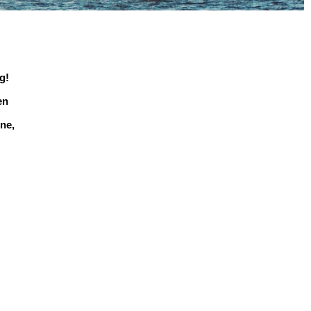
g!
en
ne,