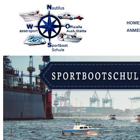
Skip
to
content
HOME
ANME