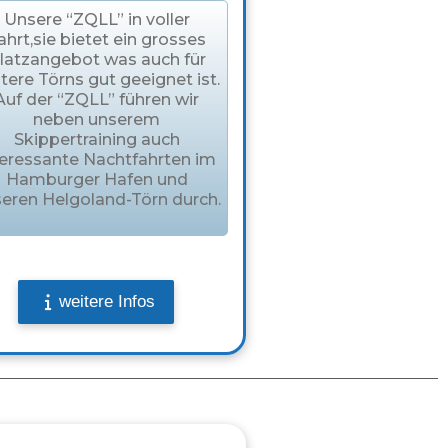
Unsere “ZQLL” in voller
ahrt,sie bietet ein grosses
latzangebot was auch für
tere Törns gut geeignet ist.
Auf der “ZQLL” führen wir
neben unserem
Skippertraining auch
teressante Nachtfahrten im
Hamburger Hafen und
eren Helgoland-Törn durch.
weitere Infos