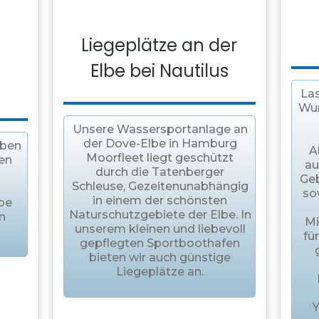
Liegeplätze an der
Elbe bei Nautilus
Las
Wun
Unsere Wassersportanlage an
der Dove-Elbe in Hamburg
eben
A
Moorfleet liegt geschützt
en
au
durch die Tatenberger
Ge
Schleuse, Gezeitenunabhängig
so
in einem der schönsten
lbe
Naturschutzgebiete der Elbe. In
n
Mi
unserem kleinen und liebevoll
fü
gepflegten Sportboothafen
bieten wir auch günstige
Liegeplätze an.
Y