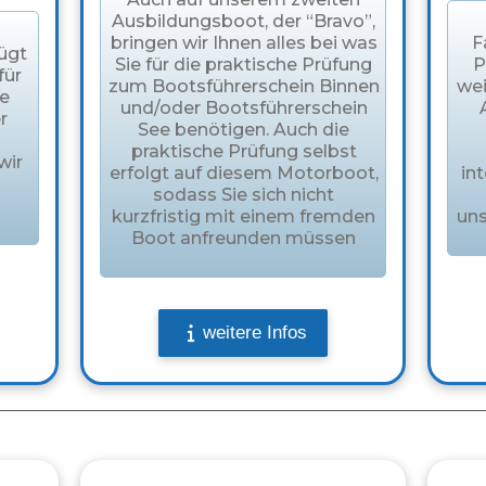
Ausbildungsboot, der “Bravo”,
bringen wir Ihnen alles bei was
F
ügt
Sie für die praktische Prüfung
P
für
zum Bootsführerschein Binnen
wei
re
und/oder Bootsführerschein
r
See benötigen. Auch die
praktische Prüfung selbst
wir
erfolgt auf diesem Motorboot,
in
sodass Sie sich nicht
kurzfristig mit einem fremden
uns
Boot anfreunden müssen
weitere Infos