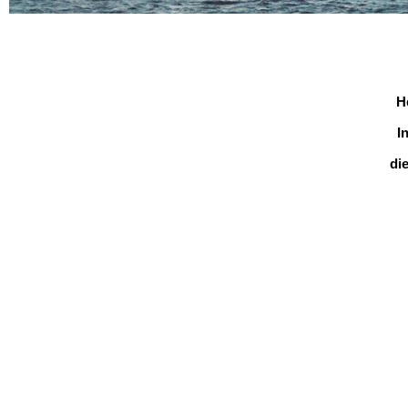
H
I
di