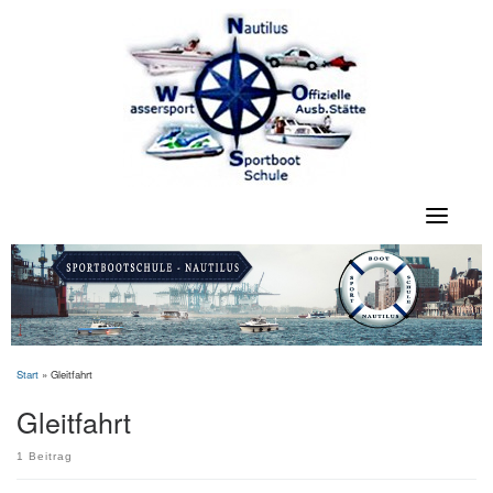
Skip
to
content
Start
»
Gleitfahrt
Gleitfahrt
1 Beitrag