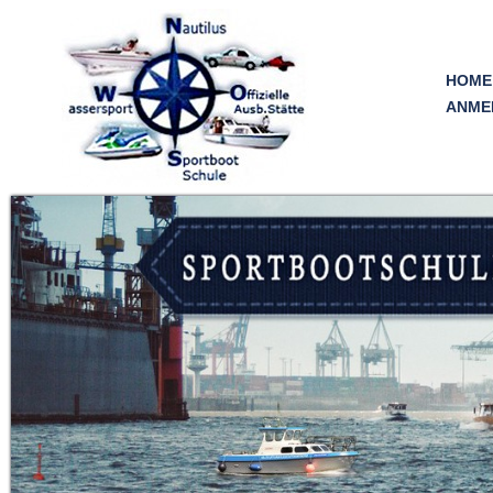
Skip
to
content
HOME
ANME