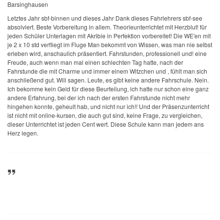
Barsinghausen
Letztes Jahr sbf-binnen und dieses Jahr Dank dieses Fahrlehrers sbf-see
absolviert. Beste Vorbereitung in allem. Theorieunterrichtet mit Herzblut! für
jeden Schüler Unterlagen mit Akribie in Perfektion vorbereitet! Die WE'en mit
je 2 x 10 std verfliegt im Fluge Man bekommt von Wissen, was man nie selbst
erleben wird, anschaulich präsentiert. Fahrstunden, professionell und! eine
Freude, auch wenn man mal einen schlechten Tag hatte, nach der
Fahrstunde die mit Charme und immer einem Witzchen und , fühlt man sich
anschließend gut. Will sagen. Leute, es gibt keine andere Fahrschule. Nein.
Ich bekomme kein Geld für diese Beurteilung, ich hatte nur schon eine ganz
andere Erfahrung, bei der ich nach der ersten Fahrstunde nicht mehr
hingehen konnte, geheult hab, und nicht nur ich!! Und der Präsenzunterricht
ist nicht mit online-kursen, die auch gut sind, keine Frage, zu vergleichen,
dieser Unterrichtet ist jeden Cent wert. Diese Schule kann man jedem ans
Herz legen.