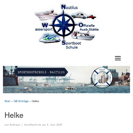
Skip
to
content
Start
»
GB Einträge
»
Helke
Helke
von
Andreas
|
Veröffentlicht am
5. Juni 2025