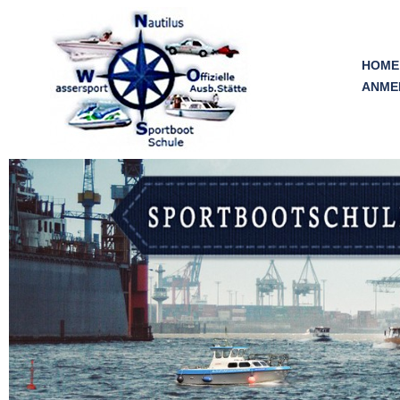
Skip
to
content
HOME
ANME